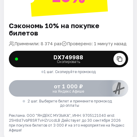
Сэкономь 10% на покупке
билетов
Применили: 8 374 раз
Проверено: 1 минуту назад
DX749988
Скопировать
1 шаг. Скопируйте промокод
от 1 000 ₽
на Яндекс Афише
2 шаг. Выберите билет и примените промокод
до оплаты
Реклама. ООО "ЯНДЕКС МУЗЫКА", ИНН: 9705121040 erid:
25H8d7vbP8SRTvHZrUcdLB
Действует до 30 сентября 2026
при покупке билетов от 3 000 ₽ на это мероприятие на Яндекс
Афише!