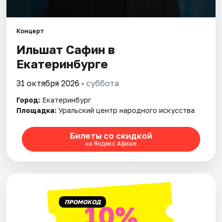
Города
Концерт
Ильшат Сафин в
Площадки
Екатеринбурге
Артисты
31 октября 2026
• суббота
Рейтинги
Город:
Екатеринбург
Площадка:
Уральский центр народного искусства
Билеты со скидкой
на Яндекс Афише
ПРОМОКОД
10%