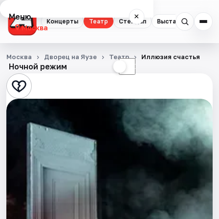
Меню
×
Концерты
Театр
Стендап
Выставки
Квест
Москва
Концерты
Москва
Дворец на Яузе
Театр
Иллюзия счастья
Ночной режим
☀
☾
Театр
Стендап
Выставки
Квесты
Экскурсии
Спорт
События