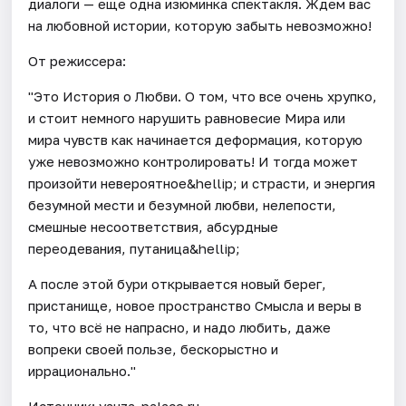
диалоги — еще одна изюминка спектакля. Ждем вас
на любовной истории, которую забыть невозможно!
От режиссера:
"Это История о Любви. О том, что все очень хрупко,
и стоит немного нарушить равновесие Мира или
мира чувств как начинается деформация, которую
уже невозможно контролировать! И тогда может
произойти невероятное&hellip; и страсти, и энергия
безумной мести и безумной любви, нелепости,
смешные несоответствия, абсурдные
переодевания, путаница&hellip;
А после этой бури открывается новый берег,
пристанище, новое пространство Смысла и веры в
то, что всё не напрасно, и надо любить, даже
вопреки своей пользе, бескорыстно и
иррационально."
Источник: yauza-palace.ru