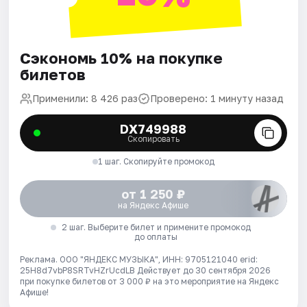
Сэкономь 10% на покупке
билетов
Применили: 8 426 раз
Проверено: 1 минуту назад
DX749988
Скопировать
1 шаг. Скопируйте промокод
от 1 250 ₽
на Яндекс Афише
2 шаг. Выберите билет и примените промокод
до оплаты
Реклама. ООО "ЯНДЕКС МУЗЫКА", ИНН: 9705121040 erid:
25H8d7vbP8SRTvHZrUcdLB
Действует до 30 сентября 2026
при покупке билетов от 3 000 ₽ на это мероприятие на Яндекс
Афише!