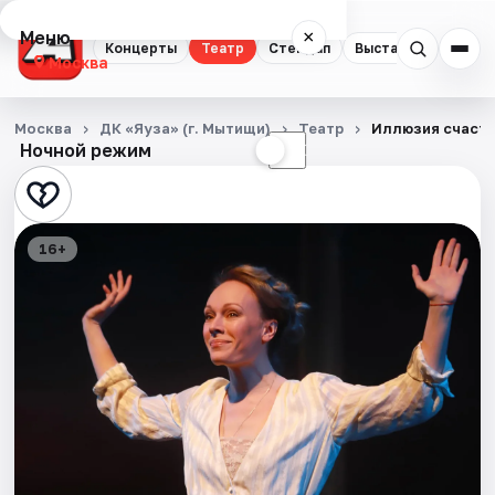
Меню
×
Концерты
Театр
Стендап
Выставки
Квест
Москва
Концерты
Москва
ДК «Яуза» (г. Мытищи)
Театр
Иллюзия счаст
Ночной режим
☀
☾
Театр
Стендап
16+
Выставки
Квесты
Экскурсии
Спорт
События