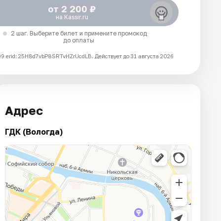
от 2 200 ₽
на Kassir.ru
2 шаг. Выберите билет и примените промокод
до оплаты
 erid: 25H8d7vbP8SRTvHZrUcdLB.
Действует до 31 августа 2026
Адрес
ГДК (Вологда)