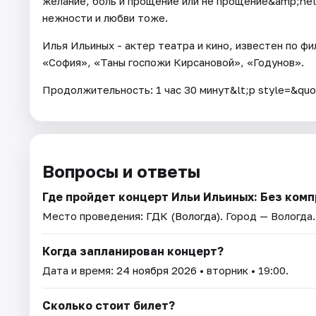
желание, боль и прощение или не прощение&amp;hel
нежности и любви тоже.
Илья Ильиных - актер театра и кино, известен по ф
«София», «Таны госпожи Кирсановой», «Годунов».
Продолжительность: 1 час 30 минут&lt;p style=&quot
Вопросы и ответы
Где пройдет концерт Ильи Ильиных: Без комп
Место проведения:
ГДК (Вологда)
. Город — Вологда.
Когда запланирован концерт?
Дата и время:
24 ноября 2026
• вторник • 19:00.
Сколько стоит билет?