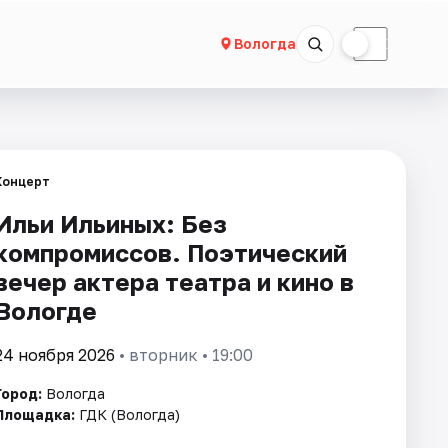
☀
☾
Вологда
Концерт
Ильи Ильиных: Без
компромиссов. Поэтический
вечер актера театра и кино в
Вологде
24 ноября 2026
• вторник • 19:00
Город:
Вологда
Площадка:
ГДК (Вологда)