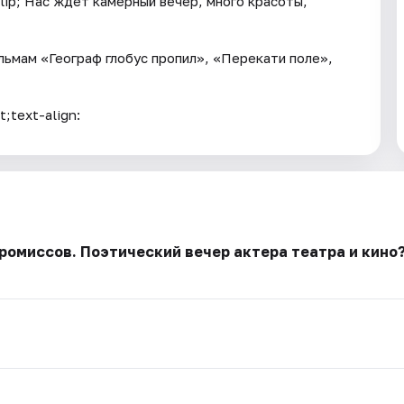
lip; Нас ждет камерный вечер, много красоты,
ильмам «Географ глобус пропил», «Перекати поле»,
;text-align:
ромиссов. Поэтический вечер актера театра и кино