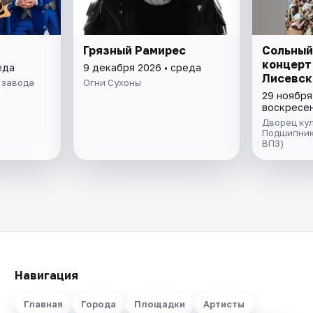
Грязный Рамирес
Сольный
концерт
еда
9 декабря 2026 • среда
Лисевск
 завода
Огни Сухоны
29 ноября
воскресе
Дворец ку
Подшипник
ВПЗ)
Навигация
Главная
Города
Площадки
Артисты