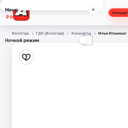
Меню
×
Концер
Вологда
Концерты
Вологда
ГДК (Вологда)
Концерты
Ильи Ильиных:
Ночной режим
☀
☾
Театр
Стендап
Выставки
Спорт
События
Города