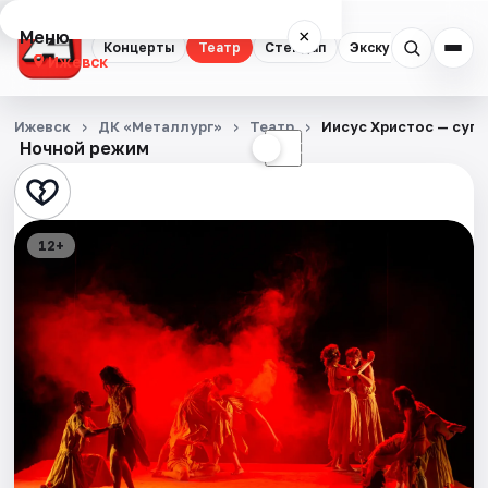
Меню
×
Концерты
Театр
Стендап
Экскурсии
Спор
Ижевск
Концерты
Ижевск
ДК «Металлург»
Театр
Иисус Христос — суп
Ночной режим
☀
☾
Театр
Стендап
12+
Экскурсии
Спорт
События
Города