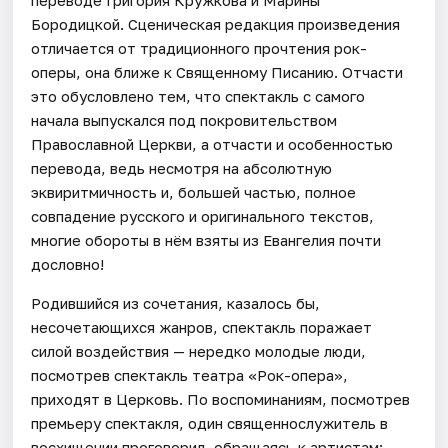
переводе Григория Кружкова и Марины
Бородицкой. Сценическая редакция произведения
отличается от традиционного прочтения рок-
оперы, она ближе к Священному Писанию. Отчасти
это обусловлено тем, что спектакль с самого
начала выпускался под покровительством
Православной Церкви, а отчасти и особенностью
перевода, ведь несмотря на абсолютную
эквиритмичность и, большей частью, полное
совпадение русского и оригинального текстов,
многие обороты в нём взяты из Евангелия почти
дословно!
Родившийся из сочетания, казалось бы,
несочетающихся жанров, спектакль поражает
силой воздействия — нередко молодые люди,
посмотрев спектакль театра «Рок-опера»,
приходят в Церковь. По воспоминаниям, посмотрев
премьеру спектакля, один священнослужитель в
восхищении проговорил, обращаясь к артистам: