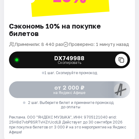
Сэкономь 10% на покупке
билетов
Применили: 8 440 раз
Проверено: 1 минуту назад
DX749988
Скопировать
1 шаг. Скопируйте промокод
от 2 000 ₽
на Яндекс Афише
2 шаг. Выберите билет и примените промокод
до оплаты
Реклама. ООО "ЯНДЕКС МУЗЫКА", ИНН: 9705121040 erid:
25H8d7vbP8SRTvHZrUcdLB
Действует до 30 сентября 2026
при покупке билетов от 3 000 ₽ на это мероприятие на Яндекс
Афише!