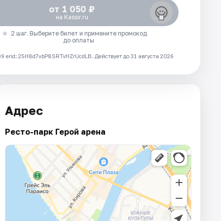
от 1 050 ₽
на Kassir.ru
2 шаг. Выберите билет и примените промокод
до оплаты
 erid: 25H8d7vbP8SRTvHZrUcdLB.
Действует до 31 августа 2026
Адрес
Ресто-парк Герой арена