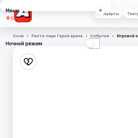
Меню
×
Концерты
Теат
Сочи
Концерты
Сочи
Ресто-парк Герой арена
События
Игровой 
Ночной режим
☀
☾
Театр
Стендап
Выставки
Квесты
Экскурсии
Спорт
События