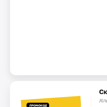
Города
Площадки
Артисты
Рейтинги
Ск
П
ПРОМОКОД