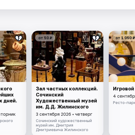
.
от 50 ₽
от 1 050 ₽
ского
Зал частных коллекций.
Игровой
ейших
Сочинский
4 сентябр
х дней.
Художественный музей
Ресто-парк
им. Д.Д. Жилинского
вторник
3 сентября 2026 • четверг
рского
Сочинский художественный
музей им. Дмитрия
Дмитриевича Жилинского