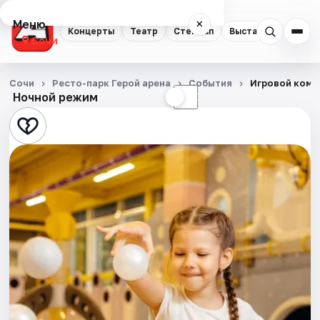
Меню
×
Концерты
Театр
Стендап
Выставки
Квест
Сочи
Концерты
Сочи
Ресто-парк Герой арена
События
Игровой комп
Ночной режим
☀
☾
Театр
Стендап
Выставки
Квесты
Экскурсии
Спорт
События