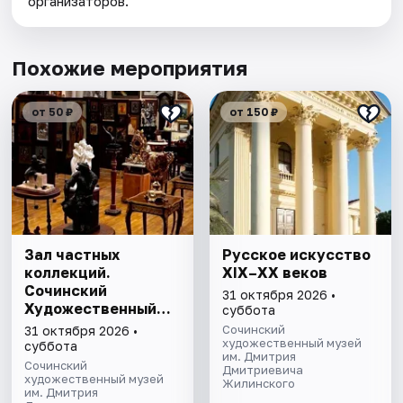
организаторов.
Похожие мероприятия
от 50 ₽
от 150 ₽
Зал частных
Русское искусство
коллекций.
XIX–XX веков
Сочинский
31 октября 2026 •
Художественный
суббота
музей им. Д.Д.
Сочинский
31 октября 2026 •
Жилинского
художественный музей
суббота
им. Дмитрия
Сочинский
Дмитриевича
художественный музей
Жилинского
им. Дмитрия