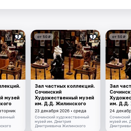
.
от 50 ₽
от 50 ₽
ллекций.
Зал частных коллекций.
Зал час
Сочинский
Сочинск
й музей
Художественный музей
Художес
ского
им. Д.Д. Жилинского
им. Д.Д
 вторник
23 декабря 2026 • среда
24 декабр
твенный
Сочинский художественный
Сочинский
музей им. Дмитрия
музей им. 
ского
Дмитриевича Жилинского
Дмитриеви