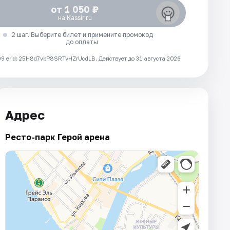
от 1 050 ₽
на Kassir.ru
2 шаг. Выберите билет и примените промокод
до оплаты
 erid: 25H8d7vbP8SRTvHZrUcdLB.
Действует до 31 августа 2026
Адрес
Ресто-парк Герой арена