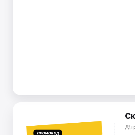
Города
Площадки
Артисты
Рейтинги
Ск
П
ПРОМОКОД