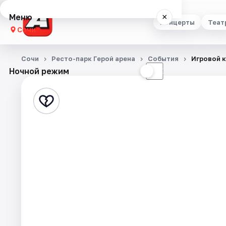
Меню
×
Концерты
Теат
Сочи
Концерты
Сочи
Ресто-парк Герой арена
События
Игровой 
Ночной режим
☀
☾
Театр
Стендап
Выставки
Квесты
Экскурсии
Спорт
События