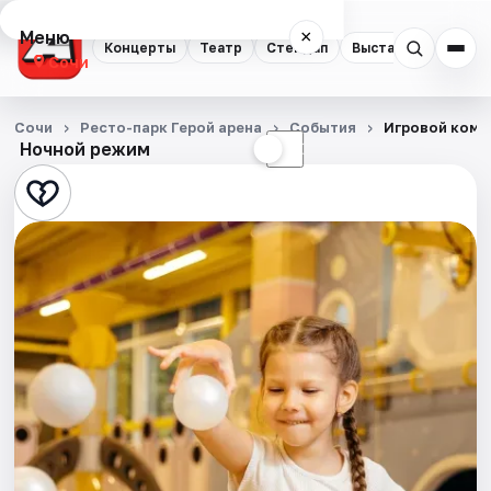
Меню
×
Концерты
Театр
Стендап
Выставки
Квест
Сочи
Концерты
Сочи
Ресто-парк Герой арена
События
Игровой комп
Ночной режим
☀
☾
Театр
Стендап
Выставки
Квесты
Экскурсии
Спорт
События