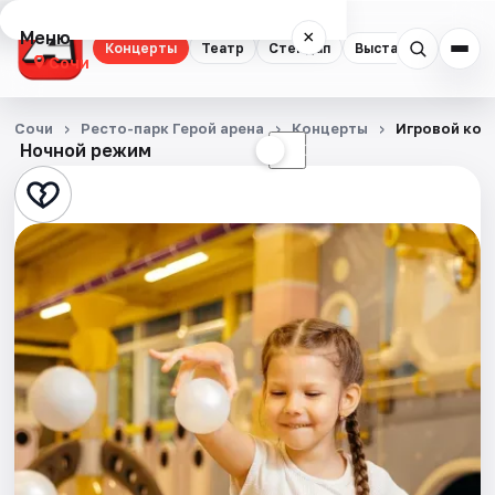
Меню
×
Концерты
Театр
Стендап
Выставки
Квест
Сочи
Концерты
Сочи
Ресто-парк Герой арена
Концерты
Игровой ком
Ночной режим
☀
☾
Театр
Стендап
Выставки
Квесты
Экскурсии
Спорт
События