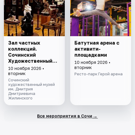
Зал частных
Батутная арена с
коллекций.
активити-
Сочинский
площадками
Художественный
10 ноября 2026 •
музей им. Д.Д.
вторник
10 ноября 2026 •
Жилинского
вторник
Ресто-парк Герой арена
Сочинский
художественный музей
им. Дмитрия
Дмитриевича
Жилинского
→
Все мероприятия в Сочи