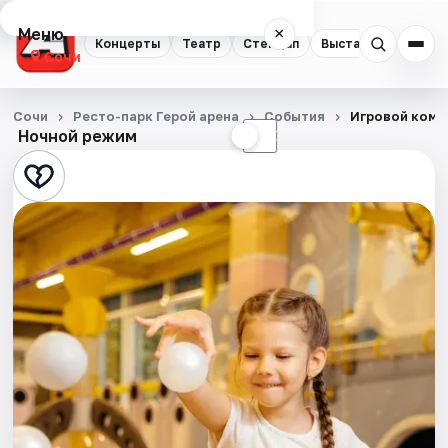
Меню
×
Концерты
Театр
Стендап
Выставки
Квест
Сочи
Концерты
Сочи
Ресто-парк Герой арена
События
Игровой комп
Ночной режим
☀
☾
Театр
Стендап
Выставки
Квесты
Экскурсии
Спорт
События