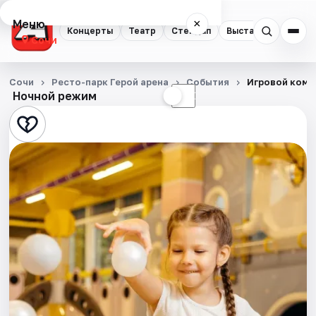
Меню
×
Концерты
Театр
Стендап
Выставки
Квест
Сочи
Концерты
Сочи
Ресто-парк Герой арена
События
Игровой комп
Ночной режим
☀
☾
Театр
Стендап
Выставки
Квесты
Экскурсии
Спорт
События