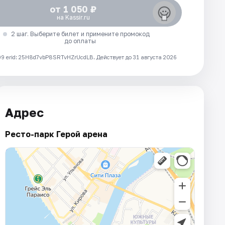
от 1 050 ₽
на Kassir.ru
2 шаг. Выберите билет и примените промокод
до оплаты
 erid: 25H8d7vbP8SRTvHZrUcdLB.
Действует до 31 августа 2026
Адрес
Ресто-парк Герой арена