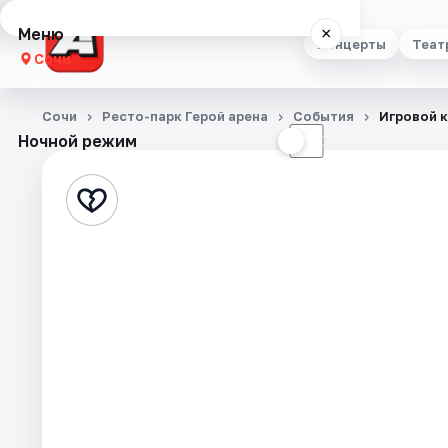
Меню
×
Концерты
Теат
Сочи
Концерты
Сочи
Ресто-парк Герой арена
События
Игровой 
Ночной режим
☀
☾
Театр
Стендап
Выставки
Квесты
Экскурсии
Спорт
События