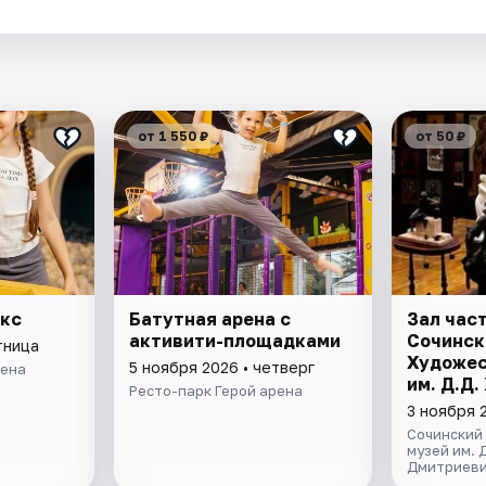
.
от 1 550 ₽
от 50 ₽
екс
Батутная арена с
Зал час
активити-площадками
Сочинск
тница
Художес
5 ноября 2026 • четверг
рена
им. Д.Д
Ресто-парк Герой арена
3 ноября 
Сочинский
музей им. 
Дмитриеви