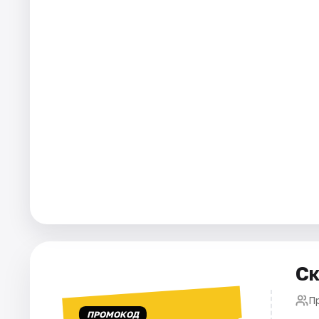
Города
Площадки
Артисты
Рейтинги
Ск
П
ПРОМОКОД