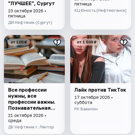
"ЛУЧШЕЕ", Сургут
пятница
КЦ Юность (Нефтеюганск)
23 октября 2026 •
пятница
ДИ Нефтяник (Сургут)
от 100 ₽
от 1 500 ₽
Все профессии
Лайк против ТикТок
нужны, все
17 октября 2026 •
профессии важны.
суббота
Познавательная
РК Вавилон
программа
21 октября 2026 •
среда
ДК Нефтяник г. Лянтор