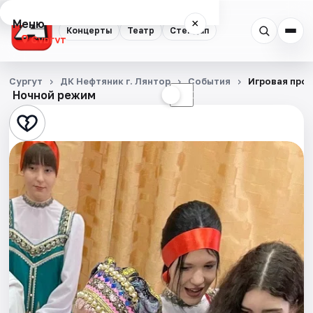
Меню
×
Концерты
Театр
Стендап
Сургут
Концерты
Сургут
ДК Нефтяник г. Лянтор
События
Игровая прог
Ночной режим
☀
☾
Театр
Стендап
События
Города
Площадки
Артисты