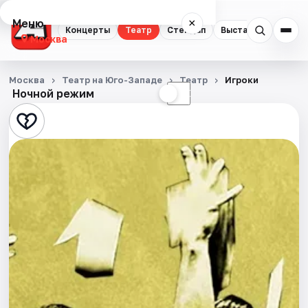
Меню
×
Концерты
Театр
Стендап
Выставки
Квест
Москва
Концерты
Москва
Театр на Юго-Западе
Театр
Игроки
Ночной режим
☀
☾
Театр
Стендап
Выставки
Квесты
Экскурсии
Спорт
События