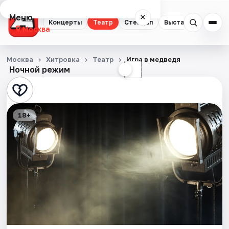
Меню
×
Концерты
Театр
Стендап
Выставки
Квест
Москва
Концерты
Москва
Хитровка
Театр
Игра в медведя
Ночной режим
☀
☾
Театр
Стендап
18+
Выставки
Квесты
Экскурсии
Спорт
События