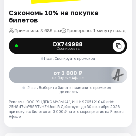
Сэкономь 10% на покупке
билетов
Применили: 8 686 раз
Проверено: 1 минуту назад
DX749988
Скопировать
1 шаг. Скопируйте промокод
от 1 800 ₽
на Яндекс Афише
2 шаг. Выберите билет и примените промокод
до оплаты
Реклама. ООО "ЯНДЕКС МУЗЫКА", ИНН: 9705121040 erid:
25H8d7vbP8SRTvHZrUcdLB
Действует до 30 сентября 2026
при покупке билетов от 3 000 ₽ на это мероприятие на Яндекс
Афише!