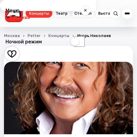
Меню
×
Концерты
Театр
Стендап
Выставки
Квест
Москва
Концерты
Москва
Petter
Концерты
Игорь Николаев
Ночной режим
☀
☾
Театр
Стендап
Выставки
Квесты
Экскурсии
Спорт
События