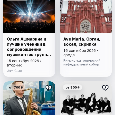
Ольга Ашмарина и
Ave Maria. Орган,
лучшие ученики в
вокал, скрипка
сопровождении
16 сентября 2026 •
музыкантов группы
среда
Jazz Reflection
Римско-католический
15 сентября 2026 •
кафедральный собор
вторник
Jam Club
от 700 ₽
от 800 ₽