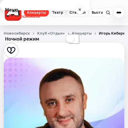
Меню
×
Концерты
Театр
Стендап
Выставки
Квест
Новосибирск
Концерты
Новосибирск
Клуб «Отдых»
Концерты
Игорь Кибирев
Ночной режим
☀
☾
Театр
Стендап
Выставки
Квесты
Экскурсии
Спорт
События