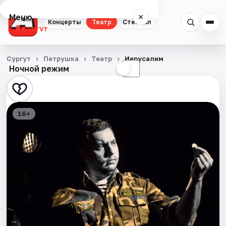
Меню
×
Концерты
Театр
Стендап
Сургут
Концерты
Сургут
Петрушка
Театр
Иерусалим
Ночной режим
☀
☾
Театр
Стендап
16+
События
Города
Площадки
Артисты