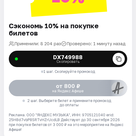
Сэкономь 10% на покупке
билетов
Применили: 8 204 раз
Проверено: 1 минуту назад
DX749988
Скопировать
1 шаг. Скопируйте промокод
от 800 ₽
на Яндекс Афише
2 шаг. Выберите билет и примените промокод
до оплаты
Реклама. ООО "ЯНДЕКС МУЗЫКА", ИНН: 9705121040 erid:
25H8d7vbP8SRTvHZrUcdLB
Действует до 30 сентября 2026
при покупке билетов от 3 000 ₽ на это мероприятие на Яндекс
Афише!