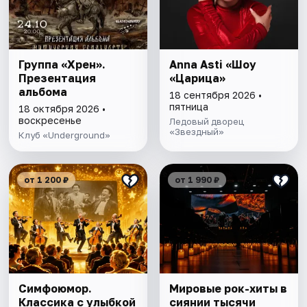
Группа «Хрен».
Anna Asti «Шоу
Презентация
«Царица»
альбома
18 сентября 2026 •
пятница
18 октября 2026 •
воскресенье
Ледовый дворец
«Звездный»
Клуб «Underground»
от 1 200 ₽
от 1 990 ₽
Симфоюмор.
Мировые рок-хиты в
Классика с улыбкой
сиянии тысячи