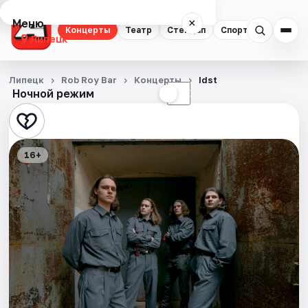
Меню
×
Концерты
Театр
Стендап
Спорт
Липецк
Концерты
Липецк
Rob Roy Bar
Концерты
Idst
Ночной режим
☀
☾
Театр
Стендап
16+
Спорт
События
Города
Площадки