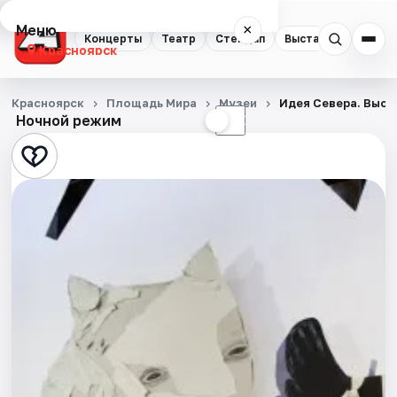
Меню
×
Концерты
Театр
Стендап
Выставки
Квест
Красноярск
Концерты
Красноярск
Площадь Мира
Музеи
Идея Севера. Выст
Ночной режим
☀
☾
Театр
Стендап
Выставки
Квесты
Экскурсии
Спорт
События