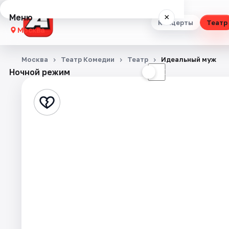
Меню
×
Концерты
Театр
Москва
Концерты
Москва
Театр Комедии
Театр
Идеальный муж
Ночной режим
☀
☾
Театр
Стендап
Выставки
Квесты
Экскурсии
Спорт
События