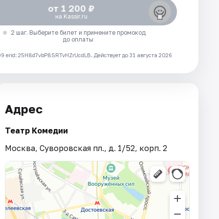
от 1 200 ₽
на Kassir.ru
2 шаг. Выберите билет и примените промокод
до оплаты
 erid: 25H8d7vbP8SRTvHZrUcdLB.
Действует до 31 августа 2026
Адрес
Театр Комедии
Москва, Суворовская пл., д. 1/52, корп. 2