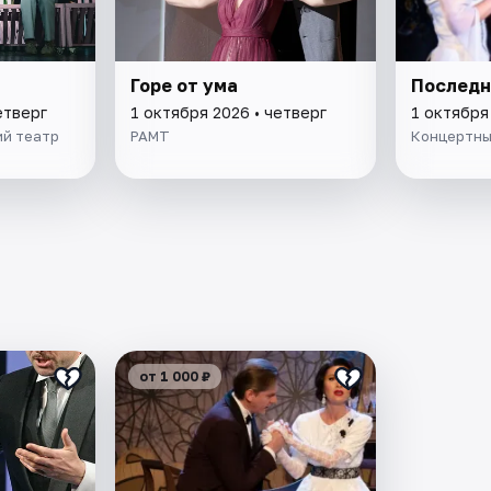
Горе от ума
Последн
етверг
1 октября 2026 • четверг
1 октября
ий театр
РАМТ
Концертны
от 1 000 ₽