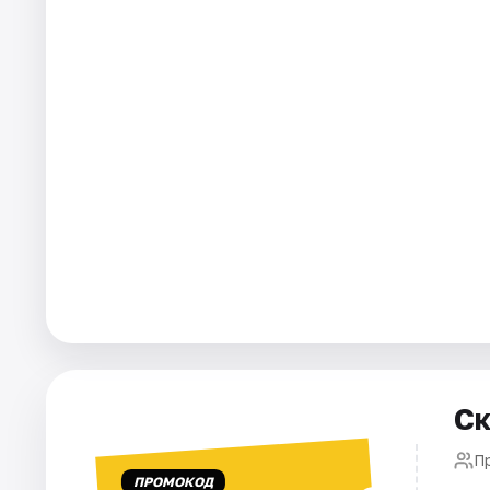
Города
Площадки
Артисты
Рейтинги
Ск
П
ПРОМОКОД