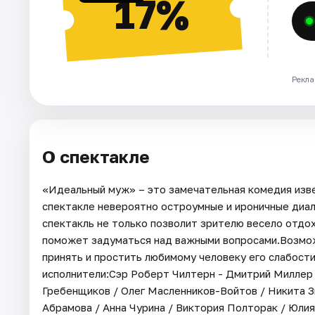
17%
Рекла
О спектакле
«Идеальный муж» – это замечательная комедия изве
спектакле невероятно остроумные и ироничные диал
спектакль не только позволит зрителю весело отдох
поможет задуматься над важными вопросами.Возмож
принять и простить любимому человеку его слабост
исполнители:Сэр Роберт Чилтерн - Дмитрий Миллер 
Гребенщиков / Олег Масленников-Войтов / Никита З
Абрамова / Анна Чурина / Виктория Полторак / Юли