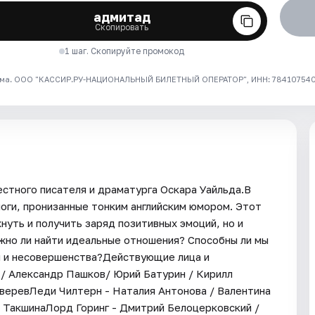
адмитад
Скопировать
1 шаг. Скопируйте промокод
ма. ООО "КАССИР.РУ-НАЦИОНАЛЬНЫЙ БИЛЕТНЫЙ ОПЕРАТОР", ИНН: 7841075409
стного писателя и драматурга Оскара Уайльда.В
оги, пронизанные тонким английским юмором. Этот
нуть и получить заряд позитивных эмоций, но и
но ли найти идеальные отношения? Способны ли мы
и и несовершенства?Действующие лица и
/ Александр Пашков/ Юрий Батурин / Кирилл
веревЛеди Чилтерн - Наталия Антонова / Валентина
я ТакшинаЛорд Горинг - Дмитрий Белоцерковский /