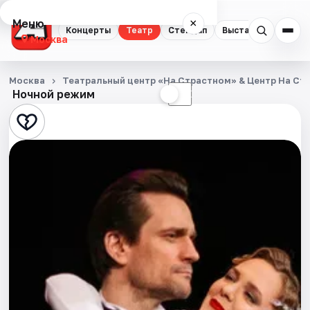
Меню
×
Концерты
Театр
Стендап
Выставки
Квест
Москва
Концерты
Москва
Театральный центр «На Страстном» & Центр На Ст
Ночной режим
☀
☾
Театр
Стендап
Выставки
Квесты
Экскурсии
Спорт
События