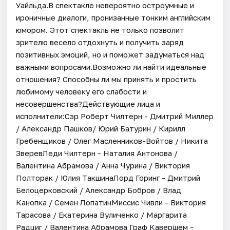
Уайльда.В спектакле невероятно остроумные и
ироничные диалоги, пронизанные тонким английским
юмором. Этот спектакль не только позволит
зрителю весело отдохнуть и получить заряд
позитивных эмоций, но и поможет задуматься над
важными вопросами.Возможно ли найти идеальные
отношения? Способны ли мы принять и простить
любимому человеку его слабости и
несовершенства?Действующие лица и
исполнители:Сэр Роберт Чилтерн - Дмитрий Миллер
/ Александр Пашков/ Юрий Батурин / Кирилл
Гребенщиков / Олег Масленников-Войтов / Никита
ЗверевЛеди Чилтерн - Наталия Антонова /
Валентина Абрамова / Анна Чурина / Виктория
Полторак / Юлия ТакшинаЛорд Горинг - Дмитрий
Белоцерковский / Александр Бобров / Влад
Канопка / Семен ЛопатинМиссис Чивли - Виктория
Тарасова / Екатерина Вуличенко / Маргарита
Радциг / Валентина Абрамова Граф Кавершем -