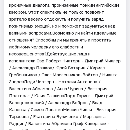
ироничные диалоги, пронизанные тонким английским
юмором. Этот спектакль не только позволит
зрителю весело отдохнуть и получить заряд
позитивных эмоций, но и поможет задуматься над
важными вопросами.Возможно ли найти идеальные
отношения? Способны ли мы принять и простить
любимому человеку его слабости и
несовершенства?Действующие лица и
исполнители:Сэр Роберт Чилтерн - Дмитрий Миллер
/ Александр Пашков/ Юрий Батурин / Кирилл
Гребенщиков / Олег Масленников-Войтов / Никита
ЗверевЛеди Чилтерн - Наталия Антонова /
Валентина Абрамова / Анна Чурина / Виктория
Полторак / Юлия ТакшинаЛорд Горинг - Дмитрий
Белоцерковский / Александр Бобров / Влад
Канопка / Семен ЛопатинМиссис Чивли - Виктория
Тарасова / Екатерина Вуличенко / Маргарита
Радциг / Валентина Абрамова Граф Кавершем -