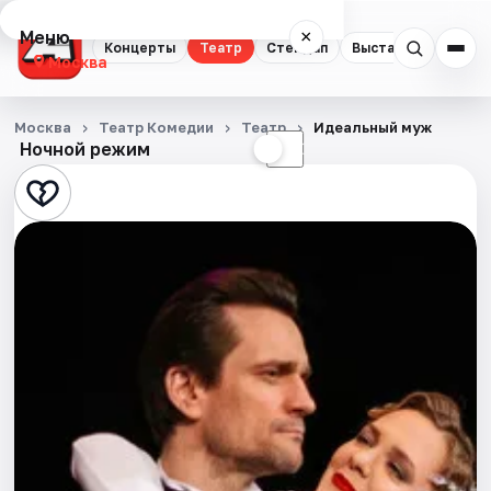
Меню
×
Концерты
Театр
Стендап
Выставки
Квест
Москва
Концерты
Москва
Театр Комедии
Театр
Идеальный муж
Ночной режим
☀
☾
Театр
Стендап
Выставки
Квесты
Экскурсии
Спорт
События