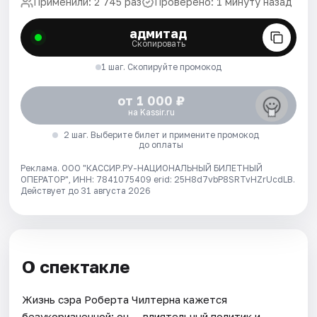
Применили: 2 745 раз
Проверено: 1 минуту назад
адмитад
Скопировать
1 шаг. Скопируйте промокод
от 1 000 ₽
на Kassir.ru
2 шаг. Выберите билет и примените промокод
до оплаты
Реклама. ООО "КАССИР.РУ-НАЦИОНАЛЬНЫЙ БИЛЕТНЫЙ
ОПЕРАТОР", ИНН: 7841075409 erid: 25H8d7vbP8SRTvHZrUcdLB.
Действует до 31 августа 2026
О спектакле
Жизнь сэра Роберта Чилтерна кажется
безукоризненной: он — влиятельный политик и