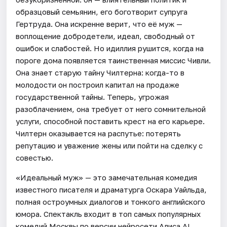
образцовый семьянин, его боготворит супруга
Гертруда. Она искренне верит, что её муж —
воплощение добродетели, идеал, свободный от
ошибок и слабостей. Но идиллия рушится, когда на
пороге дома появляется таинственная миссис Чивли.
Она знает старую тайну Чилтерна: когда-то в
молодости он построил капитал на продаже
государственной тайны. Теперь, угрожая
разоблачением, она требует от него сомнительной
услуги, способной поставить крест на его карьере.
Чилтерн оказывается на распутье: потерять
репутацию и уважение жены или пойти на сделку с
совестью.
«Идеальный муж» — это замечательная комедия
известного писателя и драматурга Оскара Уайльда,
полная остроумных диалогов и тонкого английского
юмора. Спектакль входит в топ самых популярных
комедий Москвы по версии нейросети Алиса AI.