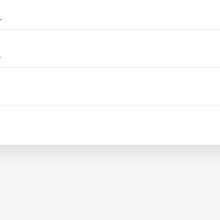
.
.
.