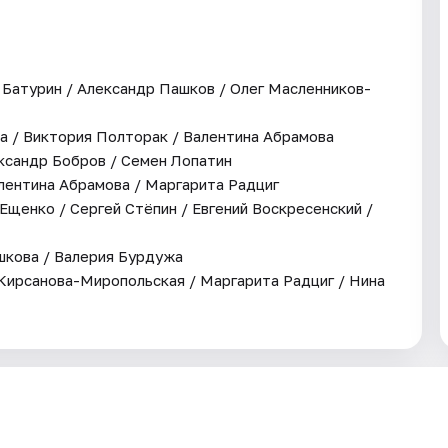
Батурин / Александр Пашков / Олег Масленников-
на / Виктория Полторак / Валентина Абрамова
ксандр Бобров / Семен Лопатин
алентина Абрамова / Маргарита Радциг
Ещенко / Сергей Стёпин / Евгений Воскресенский /
ашкова / Валерия Бурдужа
 Кирсанова-Миропольская / Маргарита Радциг / Нина