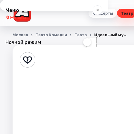
Меню
×
Концерты
Театр
Москва
Концерты
Москва
Театр Комедии
Театр
Идеальный муж
Ночной режим
☀
☾
Театр
Стендап
Выставки
Квесты
Экскурсии
Спорт
События