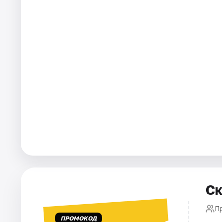
Города
Площадки
Артисты
Рейтинги
Ск
П
ПРОМОКОД