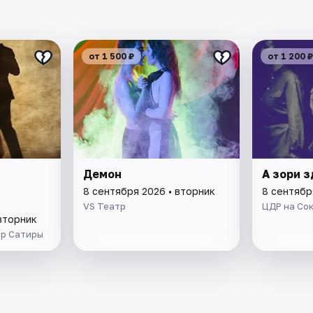
от 1 500 ₽
от 1 200 ₽
Демон
А зори з
8 сентября 2026 • вторник
8 сентябр
VS Театр
ЦДР на Со
вторник
тр Сатиры