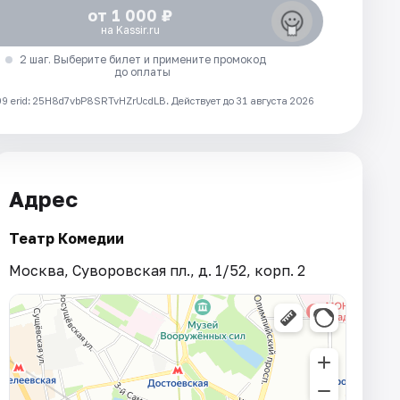
от 1 000 ₽
на Kassir.ru
2 шаг. Выберите билет и примените промокод
до оплаты
 erid: 25H8d7vbP8SRTvHZrUcdLB.
Действует до 31 августа 2026
Адрес
Театр Комедии
Москва, Суворовская пл., д. 1/52, корп. 2