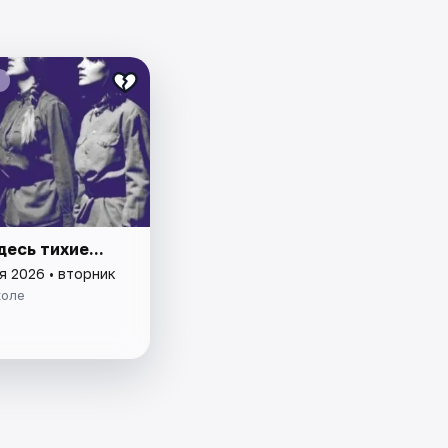
десь тихие...
я 2026 • вторник
коле