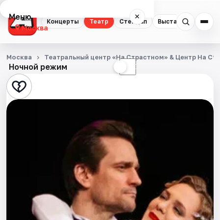
Меню
×
Концерты
Театр
Стендап
Выставки
Квест
Москва
Концерты
Москва
Театральный центр «На Страстном» & Центр На Ст
Ночной режим
☀
☾
Театр
Стендап
Выставки
Квесты
Экскурсии
Спорт
События