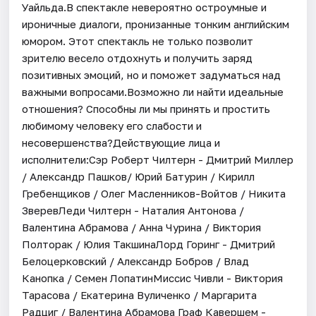
Уайльда.В спектакле невероятно остроумные и
ироничные диалоги, пронизанные тонким английским
юмором. Этот спектакль не только позволит
зрителю весело отдохнуть и получить заряд
позитивных эмоций, но и поможет задуматься над
важными вопросами.Возможно ли найти идеальные
отношения? Способны ли мы принять и простить
любимому человеку его слабости и
несовершенства?Действующие лица и
исполнители:Сэр Роберт Чилтерн - Дмитрий Миллер
/ Александр Пашков/ Юрий Батурин / Кирилл
Гребенщиков / Олег Масленников-Войтов / Никита
ЗверевЛеди Чилтерн - Наталия Антонова /
Валентина Абрамова / Анна Чурина / Виктория
Полторак / Юлия ТакшинаЛорд Горинг - Дмитрий
Белоцерковский / Александр Бобров / Влад
Канопка / Семен ЛопатинМиссис Чивли - Виктория
Тарасова / Екатерина Вуличенко / Маргарита
Радциг / Валентина Абрамова Граф Кавершем -