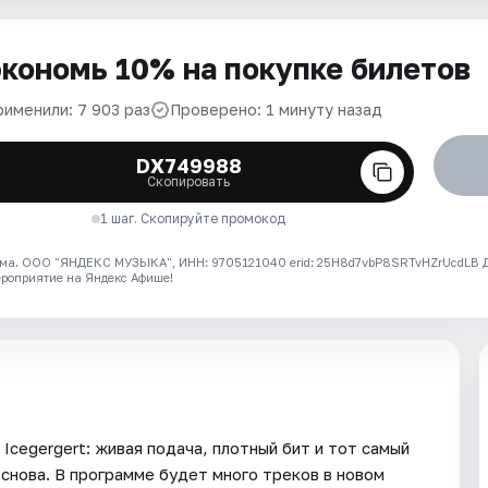
кономь 10% на покупке билетов
рименили: 7 903 раз
Проверено: 1 минуту назад
DX749988
Скопировать
1 шаг. Скопируйте промокод
ма. ООО "ЯНДЕКС МУЗЫКА", ИНН: 9705121040 erid: 25H8d7vbP8SRTvHZrUcdLB
ероприятие на Яндекс Афише!
Icegergert: живая подача, плотный бит и тот самый
 снова. В программе будет много треков в новом