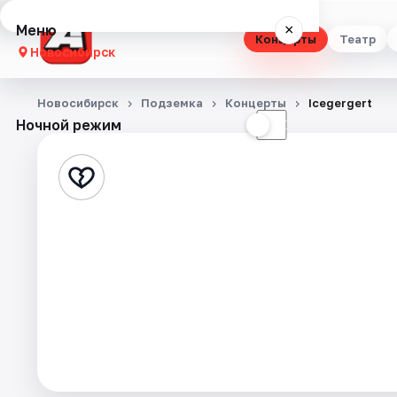
Меню
×
Концерты
Театр
Новосибирск
Концерты
Новосибирск
Подземка
Концерты
Icegergert
Ночной режим
☀
☾
Театр
Стендап
Выставки
Квесты
Экскурсии
Спорт
События