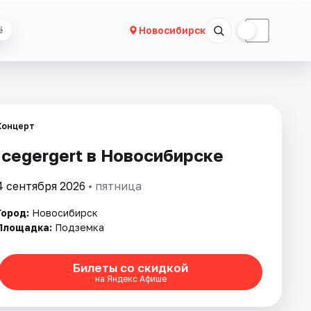
☀
☾
Новосибирск
ё
Концерт
Icegergert в Новосибирске
4 сентября 2026
• пятница
Город:
Новосибирск
Площадка:
Подземка
Билеты со скидкой
на Яндекс Афише