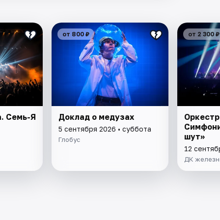
от 800 ₽
от 2 300 ₽
. Семь-Я
Доклад о медузах
Оркестр
Симфони
5 сентября 2026 • суббота
шут»
Глобус
12 сентяб
ДК железн