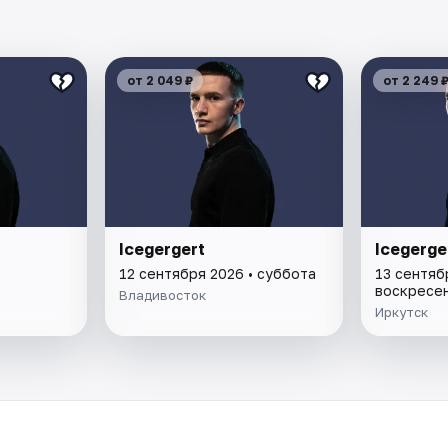
от 2 049 ₽
от 2 249 
Icegergert
Icegerge
12 сентября 2026 • суббота
13 сентяб
воскресе
Владивосток
Иркутск