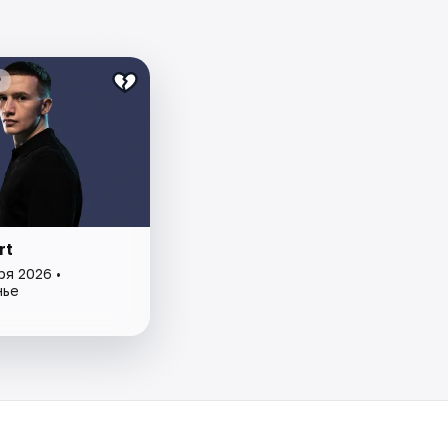
₽
rt
ря 2026 •
нье