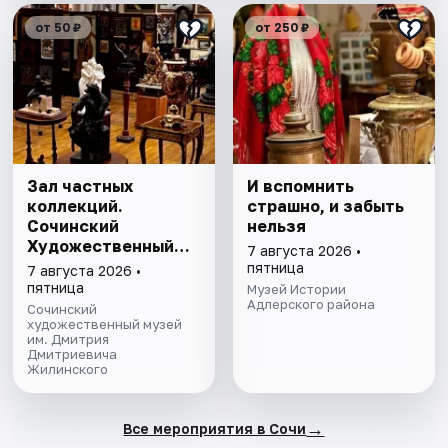
от 50 ₽
от 250 ₽
Зал частных
И вспомнить
коллекций.
страшно, и забыть
Сочинский
нельзя
Художественный
7 августа 2026 •
музей им. Д.Д.
пятница
7 августа 2026 •
Жилинского
пятница
Музей Истории
Адлерского района
Сочинский
художественный музей
им. Дмитрия
Дмитриевича
Жилинского
→
Все мероприятия в Сочи