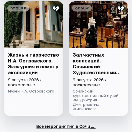
от 250 ₽
от 50 ₽
Жизнь и творчество
Зал частных
Н.А. Островского.
коллекций.
Экскурсия и осмотр
Сочинский
экспозиции
Художественный
музей им. Д.Д.
9 августа 2026 •
9 августа 2026 •
Жилинского
воскресенье
воскресенье
Музей Н.А. Островского
Сочинский
художественный музей
им. Дмитрия
Дмитриевича
Жилинского
→
Все мероприятия в Сочи