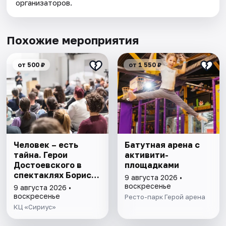
организаторов.
Похожие мероприятия
от 500 ₽
от 1 550 ₽
Человек – есть
Батутная арена с
тайна. Герои
активити-
Достоевского в
площадками
спектаклях Бориса
9 августа 2026 •
Эйфмана
воскресенье
9 августа 2026 •
воскресенье
Ресто-парк Герой арена
КЦ «Сириус»