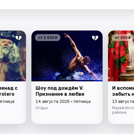
.
от 1 500 ₽
от 250 ₽
менад с
Шоу под дождём V.
И вспом
olero
Признание в любви
забыть 
пятница
14 августа 2026 • пятница
13 августа
Отдых
Музей Ист
района