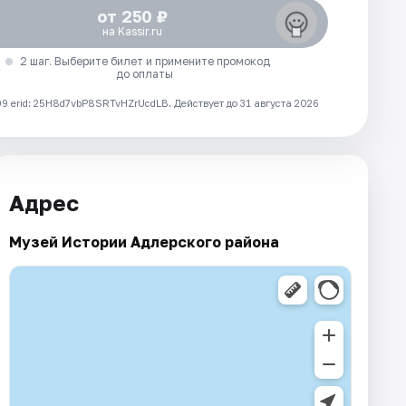
от 250 ₽
на Kassir.ru
2 шаг. Выберите билет и примените промокод
до оплаты
 erid: 25H8d7vbP8SRTvHZrUcdLB.
Действует до 31 августа 2026
Адрес
Музей Истории Адлерского района