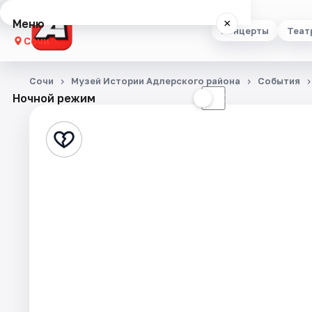
Меню
×
Концерты
Теат
Сочи
Концерты
Сочи
Музей Истории Адлерского района
События
Ночной режим
☀
☾
Театр
Стендап
Выставки
Квесты
Экскурсии
Спорт
События