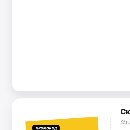
Города
Площадки
Артисты
Рейтинги
Ск
П
ПРОМОКОД