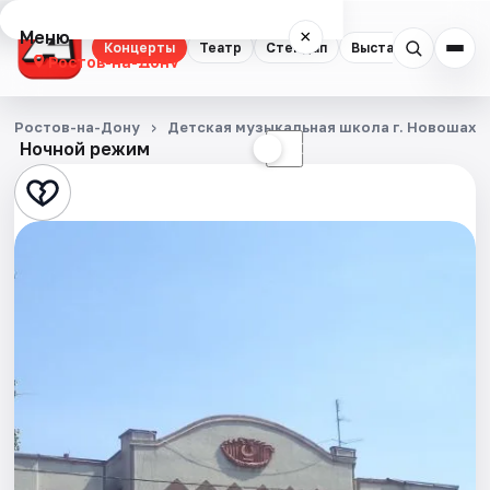
Меню
×
Концерты
Театр
Стендап
Выставки
Квест
Ростов-на-Дону
Концерты
Ростов-на-Дону
Детская музыкальная школа г. Новошахт
Ночной режим
☀
☾
Театр
Стендап
Выставки
Квесты
Экскурсии
Спорт
События