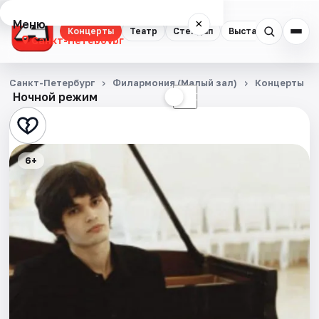
Меню
×
Концерты
Театр
Стендап
Выставки
Квест
Санкт-Петербург
Концерты
Санкт-Петербург
Филармония (Малый зал)
Концерты
Ночной режим
☀
☾
Театр
Стендап
6+
Выставки
Квесты
Экскурсии
Спорт
События