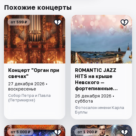
Похожие концерты
от 599 ₽
Концерт "Орган при
ROMANTIC JAZZ
свечах"
HITS на крыше
Невского —
27 декабря 2026 •
фортепианные
воскресенье
импровизации в
Собор Петра и Павла
26 декабря 2026 •
(Петрикирхе)
салоне
суббота
Серебряного века.
Фотосалон имени Карла
Вечеринка с
Буллы
фуршетом в музее
от 5 000 ₽
от 1 200 ₽