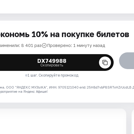
кономь 10% на покупке билетов
рименили: 8 401 раз
Проверено: 1 минуту назад
DX749988
Скопировать
1 шаг. Скопируйте промокод
ма. ООО "ЯНДЕКС МУЗЫКА", ИНН: 9705121040 erid: 25H8d7vbP8SRTvHZrUcdLB
ероприятие на Яндекс Афише!