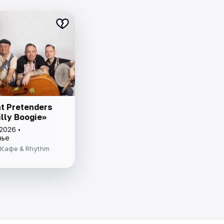
t Pretenders
lly Boogie»
2026 •
нье
 Кафе & Rhythm