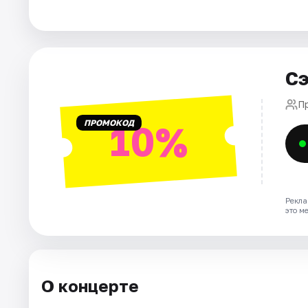
Города
Площадки
Сэ
Артисты
П
ПРОМОКОД
10%
Рейтинги
Рекла
это м
О концерте