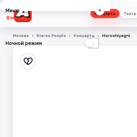
Меню
×
Концерты
Театр
Москва
Концерты
Москва
Stereo People
Концерты
Horoshiyagni
Ночной режим
☀
☾
Театр
Стендап
Выставки
Квесты
Экскурсии
Спорт
События