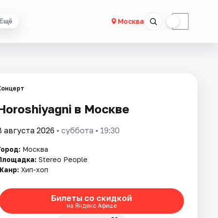
☀
☾
Москва
Ещё
Концерт
Horoshiyagni в Москве
8 августа 2026
• суббота • 19:30
Город:
Москва
Площадка:
Stereo People
Жанр:
Хип-хоп
Билеты со скидкой
на Яндекс Афише