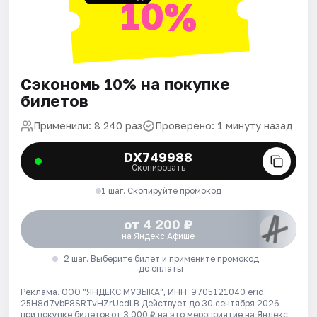
10%
Сэкономь 10% на покупке
билетов
Применили: 8 240 раз
Проверено: 1 минуту назад
DX749988
Скопировать
1 шаг. Скопируйте промокод
от 4 200 ₽
на Яндекс Афише
2 шаг. Выберите билет и примените промокод
до оплаты
Реклама. ООО "ЯНДЕКС МУЗЫКА", ИНН: 9705121040 erid:
25H8d7vbP8SRTvHZrUcdLB
Действует до 30 сентября 2026
при покупке билетов от 3 000 ₽ на это мероприятие на Яндекс