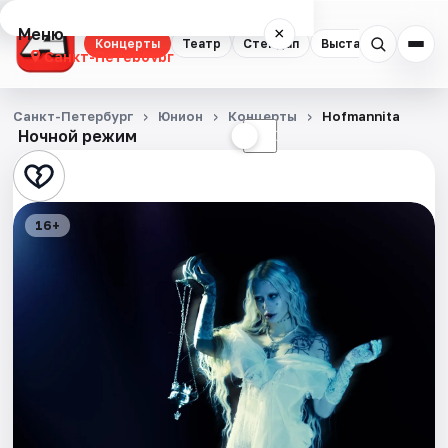
Меню
×
Концерты
Театр
Стендап
Выставки
Квест
Санкт-Петербург
Концерты
Санкт-Петербург
Юнион
Концерты
Hofmannita
Ночной режим
☀
☾
Театр
Стендап
16+
Выставки
Квесты
Экскурсии
Спорт
События