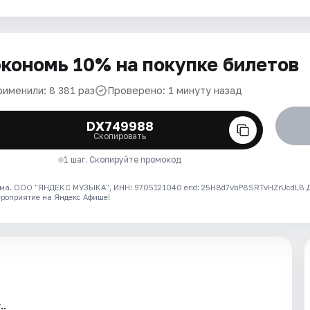
кономь 10% на покупке билетов
рименили: 8 381 раз
Проверено: 1 минуту назад
DX749988
Скопировать
1 шаг. Скопируйте промокод
ма. ООО "ЯНДЕКС МУЗЫКА", ИНН: 9705121040 erid: 25H8d7vbP8SRTvHZrUcdLB
ероприятие на Яндекс Афише!
..