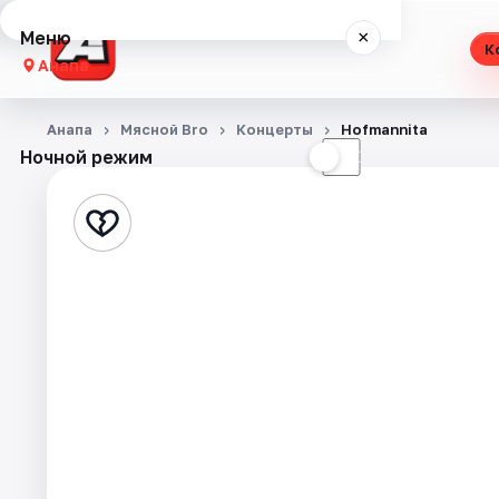
Меню
×
К
Анапа
Концерты
Анапа
Мясной Bro
Концерты
Hofmannita
Ночной режим
☀
☾
Театр
Стендап
Выставки
События
Города
Площадки