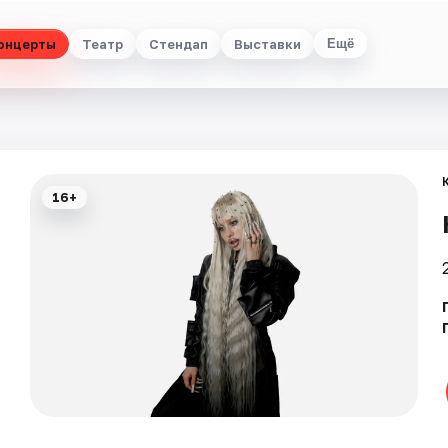
онцерты
Театр
Стендап
Выставки
Ещё
16+