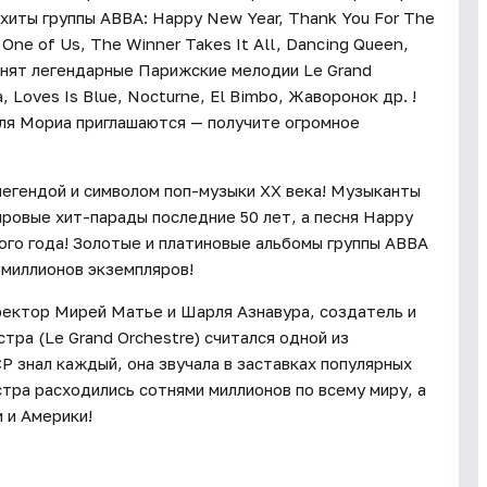
хиты группы АBBА: Happy New Year, Thank You For The
 One of Us, The Winner Takes It All, Dancing Queen,
олнят легендарные Парижские мелодии Le Grand
, Loves Is Blue, Nocturne, El Bimbo, Жаворонок др. !
ля Мориа приглашаются — получите огромное
егендой и символом поп-музыки ХХ века! Музыканты
ировые хит-парады последние 50 лет, а песня Happy
ого года! Золотые и платиновые альбомы группы АBBА
 миллионов экземпляров!
ректор Мирей Матье и Шарля Азнавура, создатель и
ра (Le Grand Orchestre) считался одной из
Р знал каждый, она звучала в заставках популярных
стра расходились сотнями миллионов по всему миру, а
 и Америки!