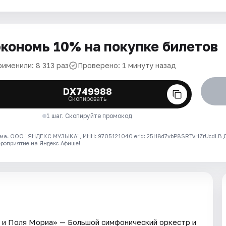
кономь 10% на покупке билетов
рименили: 8 313 раз
Проверено: 1 минуту назад
DX749988
Скопировать
1 шаг. Скопируйте промокод
ма. ООО "ЯНДЕКС МУЗЫКА", ИНН: 9705121040 erid: 25H8d7vbP8SRTvHZrUcdLB
ероприятие на Яндекс Афише!
A и Поля Мориа» — Большой симфонический оркестр и