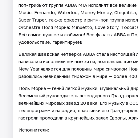
поп-трибьют группа ABBA MIA исполнят все великие 
Music, Fernando, Waterloo, Money Money, Chiquitita,
Super Truper, также оркестр и ритм-поп группа исп
Orchestre Поля Мориа: Minuetto, Love Story, Toccata
Всё самое лучшее и любимое! Все фанаты АВВА и По
удовольствие, гарантируем!
Великая шведская четвёрка АBBА стала настоящей л
написали и исполнили вечные хиты, возглавляющие м
New Year является для половины мира символом Нов
разошлись невиданным тиражом в мире — более 400
Поль Мориа — гений лёгкой музыки, музыкальный ди
бессменный руководитель легендарного Гранд-оркест
величайших мировых звёзд 20 века. Его музыку в ССС
телепрограмм и на радио, пластинки его Гранд-орке
гастроли проходили в крупнейших залах Европы, Азии
Исполнители: