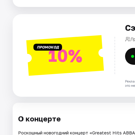
Города
Сэ
Площадки
П
Артисты
ПРОМОКОД
10%
Рейтинги
Рекла
это м
О концерте
Роскошный новогодний концерт «Greatest Hits ABB