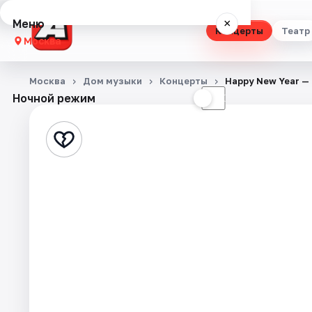
Меню
×
Концерты
Театр
Москва
Концерты
Москва
Дом музыки
Концерты
Happy New Year — 
Ночной режим
☀
☾
Театр
Стендап
Выставки
Квесты
Экскурсии
Спорт
События