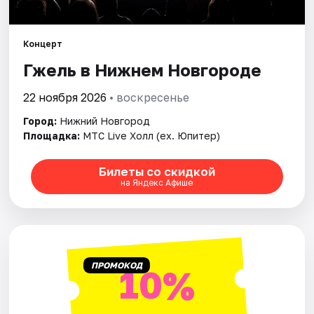
Города
Концерт
Гжель в Нижнем Новгороде
Площадки
22 ноября 2026
• воскресенье
Артисты
Город:
Нижний Новгород
Рейтинги
Площадка:
МТС Live Холл (ex. Юпитер)
Билеты со скидкой
на Яндекс Афише
ПРОМОКОД
10%