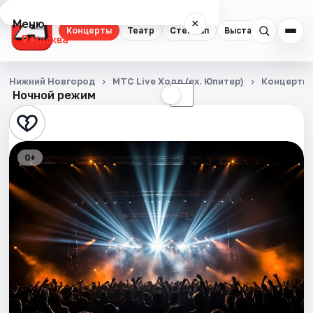
Меню
×
Концерты
Театр
Стендап
Выставки
Квест
Москва
Концерты
Нижний Новгород
МТС Live Холл (ex. Юпитер)
Концерты
Ночной режим
☀
☾
Театр
Стендап
0+
Выставки
Квесты
Экскурсии
Спорт
События