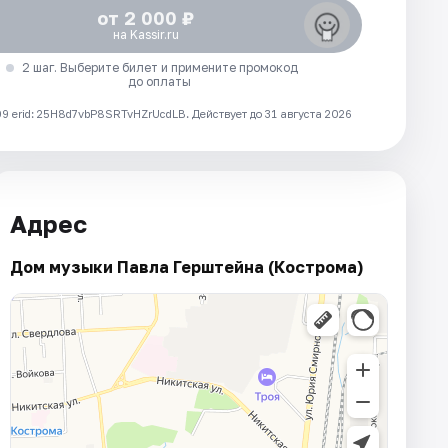
от 2 000 ₽
на Kassir.ru
2 шаг. Выберите билет и примените промокод
до оплаты
 erid: 25H8d7vbP8SRTvHZrUcdLB.
Действует до 31 августа 2026
Адрес
Дом музыки Павла Герштейна (Кострома)