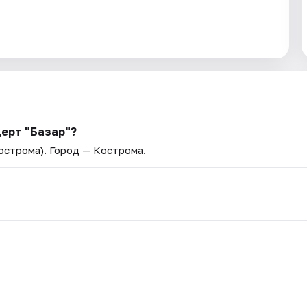
церт "Базар"?
острома)
. Город — Кострома.