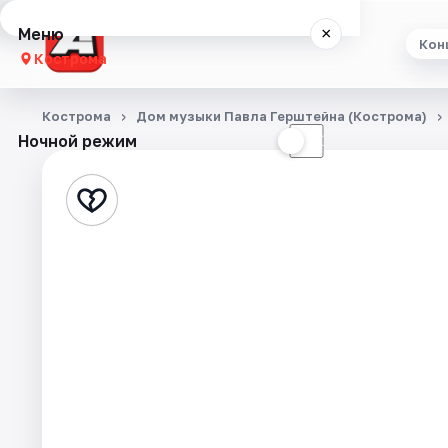
Меню
×
Кон
Кострома
Концерты
Кострома
Дом музыки Павла Герштейна (Кострома)
Ночной режим
☀
☾
Театр
Стендап
Экскурсии
События
Города
Площадки