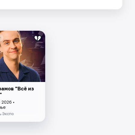
₽
рамов "Всё из
"
 2026 •
нье
ь Экспо