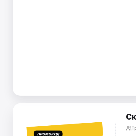
Города
Площадки
Артисты
Рейтинги
Ск
П
ПРОМОКОД