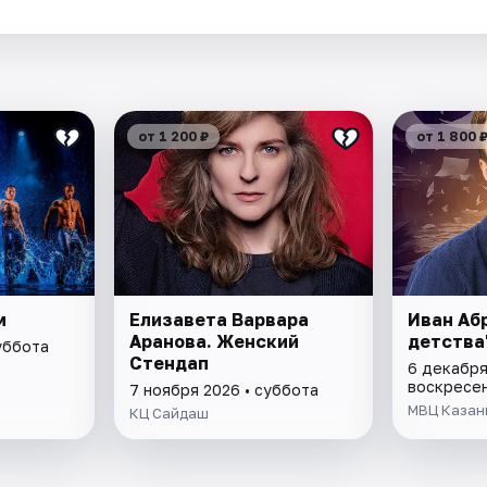
.
от 1 200 ₽
от 1 800 
м
Елизавета Варвара
Иван Аб
Аранова. Женский
детства
уббота
Стендап
6 декабря
воскресе
7 ноября 2026 • суббота
МВЦ Казан
КЦ Сайдаш