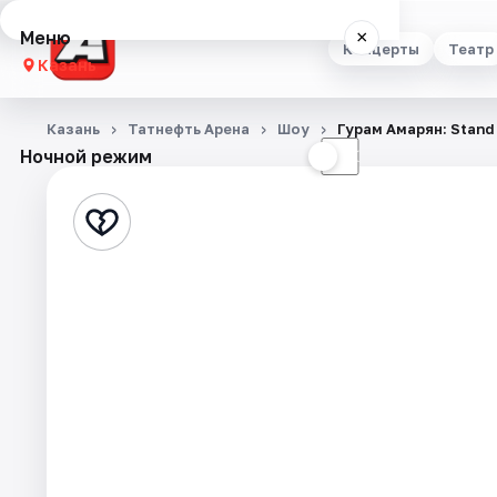
Меню
×
Концерты
Театр
Казань
Концерты
Казань
Татнефть Арена
Шоу
Гурам Амарян: Stand
Ночной режим
☀
☾
Театр
Стендап
Выставки
Квесты
Экскурсии
Спорт
События