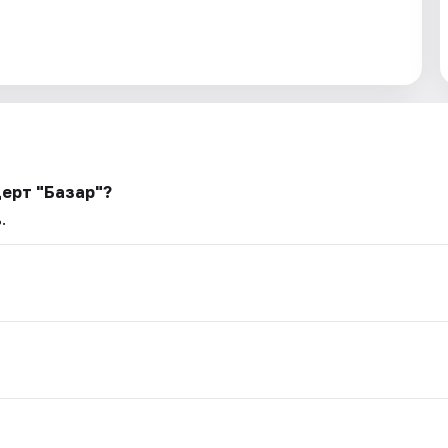
церт "Базар"?
.