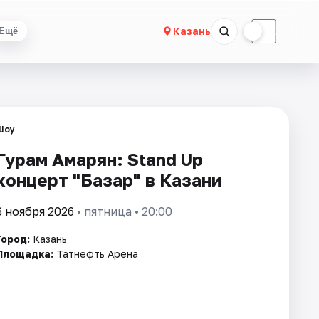
☀
☾
Казань
Ещё
Шоу
Гурам Амарян: Stand Up
концерт "Базар" в Казани
6 ноября 2026
• пятница • 20:00
Город:
Казань
Площадка:
Татнефть Арена