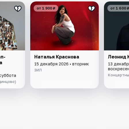
от 1 900 ₽
от 1 600 
п-
Наталья Краснова
Леонид 
а
15 декабря 2026 • вторник
13 декабр
воскресе
ЗИЛ
Концертны
 суббота
динцово)