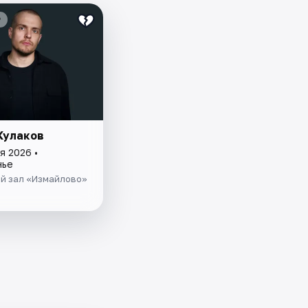
₽
Кулаков
я 2026 •
нье
й зал «Измайлово»