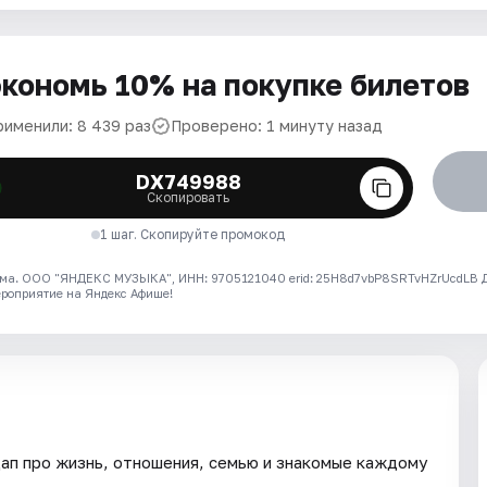
кономь 10% на покупке билетов
рименили: 8 439 раз
Проверено: 1 минуту назад
DX749988
Скопировать
1 шаг. Скопируйте промокод
ма. ООО "ЯНДЕКС МУЗЫКА", ИНН: 9705121040 erid: 25H8d7vbP8SRTvHZrUcdLB
ероприятие на Яндекс Афише!
ап про жизнь, отношения, семью и знакомые каждому