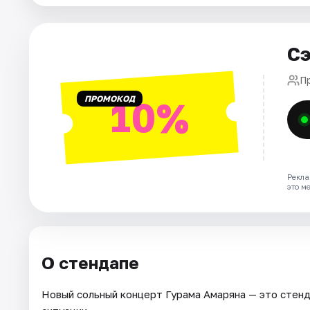
Города
Сэ
Площадки
П
ПРОМОКОД
10%
Артисты
Рейтинги
Рекла
это м
О стендапе
Новый сольный концерт Гурама Амаряна — это стенд