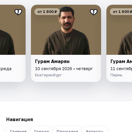
от 1 800 ₽
от 1 600 
Гурам Амарян
Гурам А
 среда
10 сентября 2026 • четверг
11 сентяб
Екатеринбург
Пермь
Навигация
Главная
Города
Площадки
Артисты