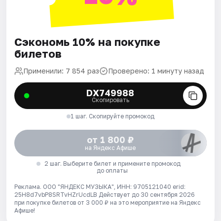
Сэкономь 10% на покупке
билетов
Применили: 7 854 раз
Проверено: 1 минуту назад
DX749988
Скопировать
1 шаг. Скопируйте промокод
от 1 800 ₽
на Яндекс Афише
2 шаг. Выберите билет и примените промокод
до оплаты
Реклама. ООО "ЯНДЕКС МУЗЫКА", ИНН: 9705121040 erid:
25H8d7vbP8SRTvHZrUcdLB
Действует до 30 сентября 2026
при покупке билетов от 3 000 ₽ на это мероприятие на Яндекс
Афише!