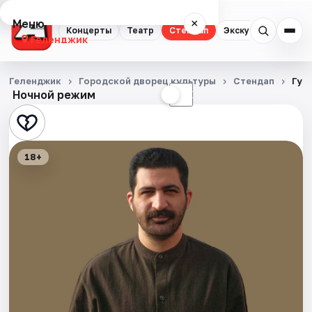
Меню
×
Концерты
Театр
Стендап
Экскурсии
Геленджик
Концерты
Геленджик
Городской дворец культуры
Стендап
Гур
Ночной режим
☀
☾
Театр
Стендап
18+
Экскурсии
События
Города
Площадки