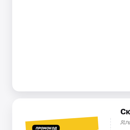
Города
Площадки
Артисты
Рейтинги
Ск
П
ПРОМОКОД