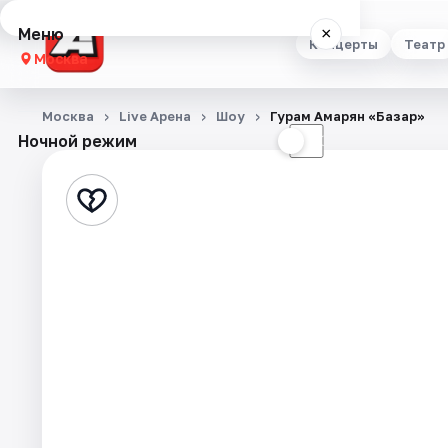
Меню
×
Концерты
Театр
Москва
Концерты
Москва
Live Арена
Шоу
Гурам Амарян «Базар»
Ночной режим
☀
☾
Театр
Стендап
Выставки
Квесты
Экскурсии
Спорт
События