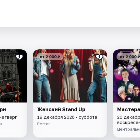
.
от 2 000 ₽
от 2 000 ₽
ри
Женский Stand Up
Мастера
 четверг
19 декабря 2026 • суббота
20 декабр
воскресе
а
Petter
Центральн