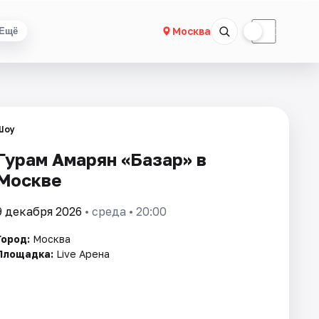
☀
☾
Москва
Ещё
Шоу
Гурам Амарян «Базар» в
Москве
9 декабря 2026
• среда • 20:00
Город:
Москва
Площадка:
Live Арена