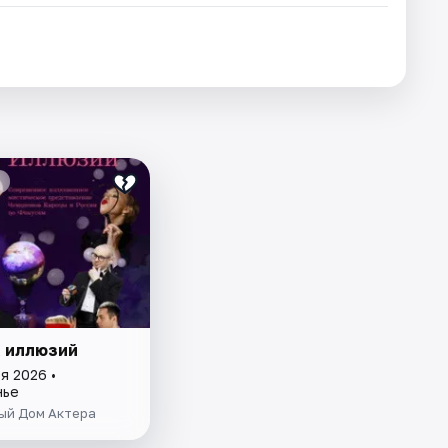
 иллюзий
я 2026 •
нье
ый Дом Актера