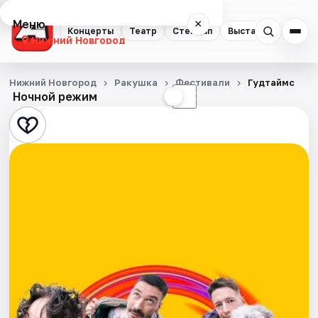
Меню
×
Концерты
Театр
Стендап
Выставки
Квест
Нижний Новгород
Концерты
Нижний Новгород
Ракушка
Фестивали
Гудтаймс
Ночной режим
☀
☾
Театр
Стендап
Выставки
Квесты
Экскурсии
Спорт
События