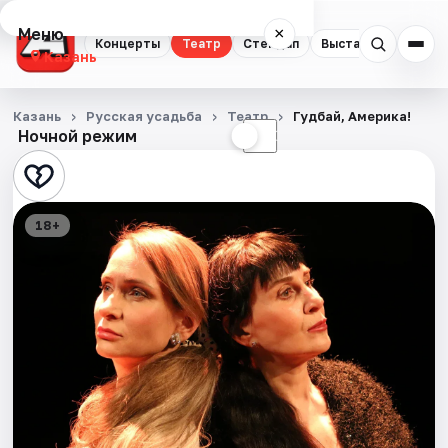
Меню
×
Концерты
Театр
Стендап
Выставки
Квест
Казань
Концерты
Казань
Русская усадьба
Театр
Гудбай, Америка!
Ночной режим
☀
☾
Театр
Стендап
18+
Выставки
Квесты
Экскурсии
Спорт
События