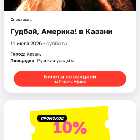
Города
Спектакль
Гудбай, Америка! в Казани
Площадки
11 июля 2026
• суббота
Артисты
Город:
Казань
Рейтинги
Площадка:
Русская усадьба
Билеты со скидкой
на Яндекс Афише
ПРОМОКОД
10%