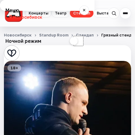
Меню
×
Концерты
Театр
Стендап
Выставки
Квест
Новосибирск
Концерты
Новосибирск
Standup Room
Стендап
Грязный стенда
Ночной режим
☀
☾
Театр
Стендап
18+
Выставки
Квесты
Экскурсии
Спорт
События