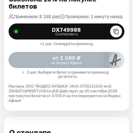
билетов
Применили: 8 198 раз
Проверено: 1 минуту назад
DX749988
Скопировать
1 шаг. Скопируйте промокод
от 1 090 ₽
на Яндекс Афише
2 шаг. Выберите билет и примените промокод
до оплаты
Реклама. ООО "ЯНДЕКС МУЗЫКА", ИНН: 9705121040 erid:
25H8d7vbP8SRTvHZrUcdLB
Действует до 30 сентября 2026
при покупке билетов от 3 000 ₽ на это мероприятие на Яндекс
Афише!
О стендапе