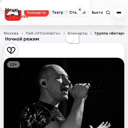
Меню
×
Концерты
Театр
Стендап
Выставки
Квест
Москва
Концерты
Москва
Паб «O'Connell's»
Концерты
Группа «Ветер»
Ночной режим
☀
☾
Театр
Стендап
12+
Выставки
Квесты
Экскурсии
Спорт
События