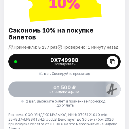
10%
Сэкономь 10% на покупке
билетов
Применили: 8 137 раз
Проверено: 1 минуту назад
DX749988
Скопировать
1 шаг. Скопируйте промокод
от 500 ₽
на Яндекс Афише
2 шаг. Выберите билет и примените промокод
до оплаты
Реклама. ООО "ЯНДЕКС МУЗЫКА", ИНН: 9705121040 erid:
25H8d7vbP8SRTvHZrUcdLB
Действует до 30 сентября 2026
при покупке билетов от 3 000 ₽ на это мероприятие на Яндекс
Афише!