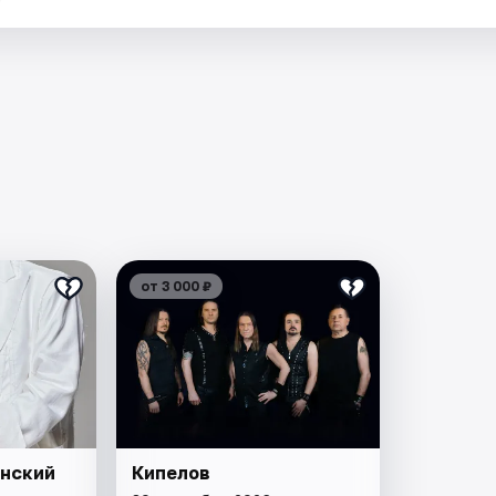
от 3 000 ₽
нский
Кипелов