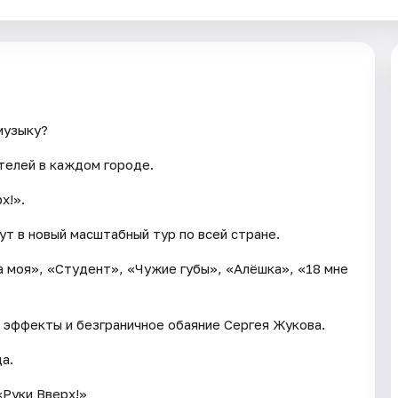
музыку?
телей в каждом городе.
х!».
ут в новый масштабный тур по всей стране.
 моя», «Студент», «Чужие губы», «Алёшка», «18 мне
е эффекты и безграничное обаяние Сергея Жукова.
а.
«Руки Вверх!»