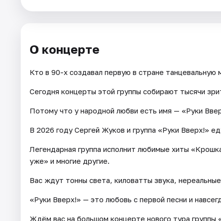
Города
О концерте
Площадки
Кто в 90-х создавал первую в стране танцевальную 
Артисты
Сегодня концерты этой группы собирают тысячи зри
Рейтинги
Потому что у народной любви есть имя — «Руки Ввер
В 2026 году Сергей Жуков и группа «Руки Вверх!» ед
Легендарная группа исполнит любимые хиты «Крошка
уже» и многие другие.
Вас ждут тонны света, киловатты звука, нереальны
«Руки Вверх!» — это любовь с первой песни и навсегд
Ждём вас на большом концерте нового тура группы 