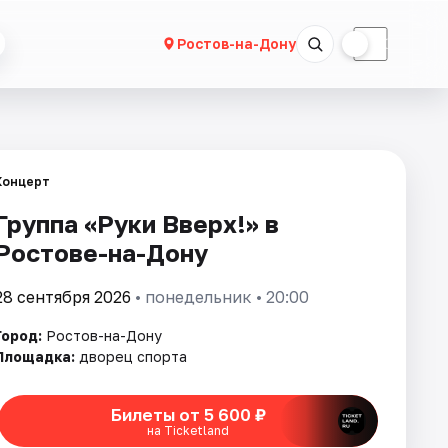
☀
☾
Ростов-на-Дону
Концерт
Группа «Руки Вверх!» в
Ростове-на-Дону
28 сентября 2026
• понедельник • 20:00
Город:
Ростов-на-Дону
Площадка:
дворец спорта
Билеты от 5 600 ₽
на Ticketland