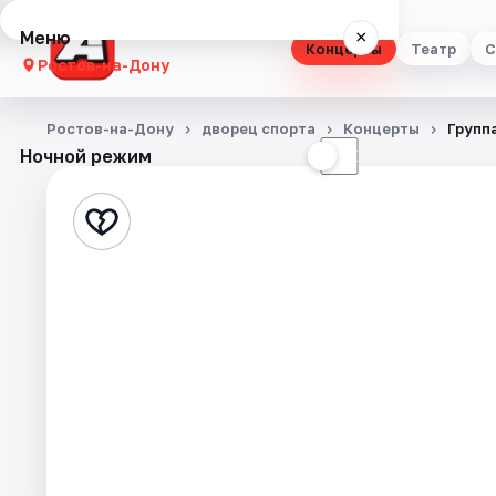
Меню
×
Концерты
Театр
С
Ростов-на-Дону
Концерты
Ростов-на-Дону
дворец спорта
Концерты
Группа
Ночной режим
☀
☾
Театр
Стендап
Выставки
Квесты
Экскурсии
Спорт
События