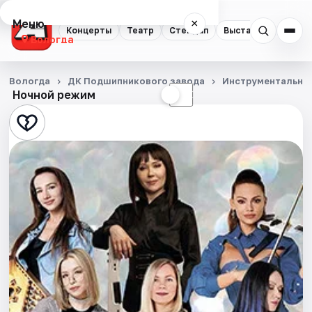
Меню
×
Концерты
Театр
Стендап
Выставки
Спорт
Вологда
Концерты
Вологда
ДК Подшипникового завода
Инструментальна
Ночной режим
☀
☾
Театр
Стендап
Выставки
Спорт
События
Города