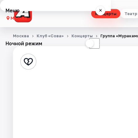
Меню
×
Концерты
Театр
Москва
Концерты
Москва
Клуб «Сова»
Концерты
Группа «Муракам
Ночной режим
☀
☾
Театр
Стендап
Выставки
Квесты
Экскурсии
Спорт
События