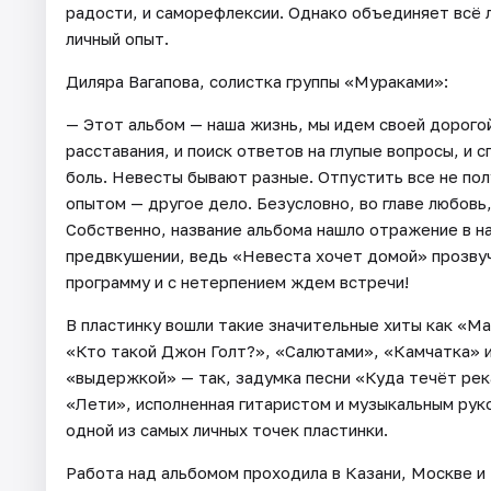
радости, и саморефлексии. Однако объединяет всё лю
личный опыт.
Диляра Вагапова, солистка группы «Мураками»:
— Этот альбом — наша жизнь, мы идем своей дорогой.
расставания, и поиск ответов на глупые вопросы, и с
боль. Невесты бывают разные. Отпустить все не пол
опытом — другое дело. Безусловно, во главе любовь,
Собственно, название альбома нашло отражение в на
предвкушении, ведь «Невеста хочет домой» прозвуч
программу и с нетерпением ждем встречи!
В пластинку вошли такие значительные хиты как «М
«Кто такой Джон Голт?», «Салютами», «Камчатка» и 
«выдержкой» — так, задумка песни «Куда течёт река
«Лети», исполненная гитаристом и музыкальным ру
одной из самых личных точек пластинки.
Работа над альбомом проходила в Казани, Москве и