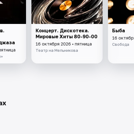
в.
Концерт. Дискотека.
Быба
Мировые Хиты 80-90-00
16 октябр
 джаза
16 октября 2026 • пятница
Свобода
пятница
Театр на Мельникова
ч»
ах